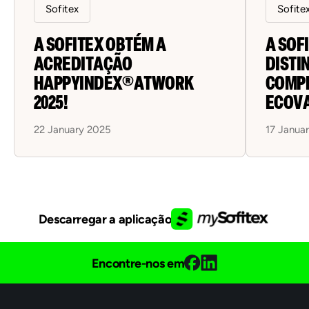
Sofitex
Sofite
A SOFITEX OBTÉM A
A SOF
ACREDITAÇÃO
DISTI
HAPPYINDEX®ATWORK
COMP
2025!
ECOV
22 January 2025
17 Janua
Descarregar a aplicação
Encontre-nos em