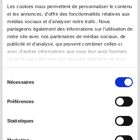
ENCONTRE-
NOS
NO
DIA
20
Les cookies nous permettent de personnaliser le contenu
DE
MARÇO
et les annonces, d'offrir des fonctionnalités relatives aux
médias sociaux et d'analyser notre trafic. Nous
partageons également des informations sur l'utilisation de
notre site avec nos partenaires de médias sociaux, de
publicité et d'analyse, qui peuvent combiner celles-ci
avec d'autres informations que vous leur avez fournies
MYSOFITEX, A SUA AGÊNCIA DE
ou qu'ils ont collectées lors de votre utilisation de leurs
EMPREGO 24 HORAS POR DIA
services.
Sélection
Nécessaires
du
Descarregar a aplicação
consentement
Préférences
Statistiques