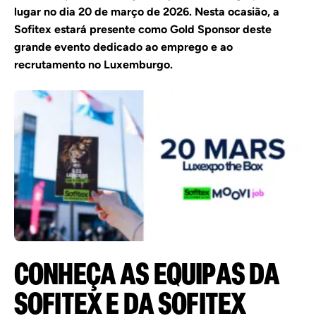
lugar
no
dia
20
de
março
de
2026.
Nesta
ocasião,
a
Sofitex
estará
presente
como
Gold
Sponsor
deste
grande
evento
dedicado
ao
emprego
e
ao
recrutamento
no
Luxemburgo.
CONHEÇA
AS
EQUIPAS
DA
SOFITEX
E
DA
SOFITEX