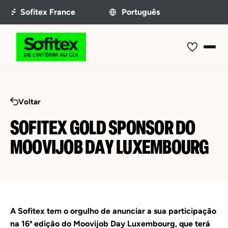
Voltar
SOFITEX GOLD SPONSOR DO
MOOVIJOB DAY LUXEMBOURG
A
Sofitex
tem
o
orgulho
de
anunciar
a
sua
participação
na
16ª
edição
do
Moovijob
Day
Luxembourg,
que
terá