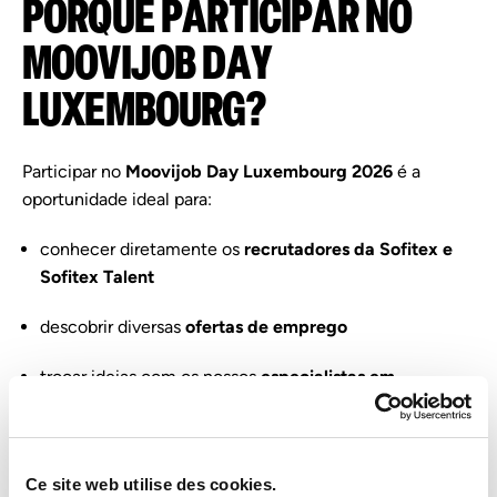
PORQUE
PARTICIPAR
NO
MOOVIJOB
DAY
LUXEMBOURG?
Participar
no
Moovijob
Day
Luxembourg
2026
é
a
oportunidade
ideal
para:
conhecer
diretamente
os
recrutadores
da
Sofitex
e
Sofitex
Talent
descobrir
diversas
ofertas
de
emprego
trocar
ideias
com
os
nossos
especialistas
em
recrutamento
encontrar
novas
oportunidades
profissionais
Ce site web utilise des cookies.