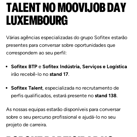
TALENT
NO
MOOVIJOB
DAY
LUXEMBOURG
Várias
agências
especializadas
do
grupo
Sofitex
estarão
presentes
para
conversar
sobre
oportunidades
que
correspondem
ao
seu
perfil:
Sofitex
BTP
e
Sofitex
Indústria,
Serviços
e
Logística
irão
recebê-
lo
no
stand
17
.
Sofitex
Talent
,
especializada
no
recrutamento
de
perfis
qualificados,
estará
presente
no
stand
138
.
As
nossas
equipas
estarão
disponíveis
para
conversar
sobre
o
seu
percurso
profissional
e
ajudá-
lo
no
seu
projeto
de
carreira.