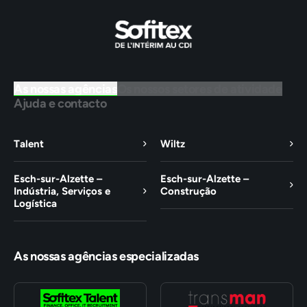
As nossas agências
Os nossos setores de atividade
Ajuda e contacto
Talent
Wiltz
Esch-sur-Alzette –
Esch-sur-Alzette –
Indústria, Serviços e
Construção
Logística
As nossas agências especializadas