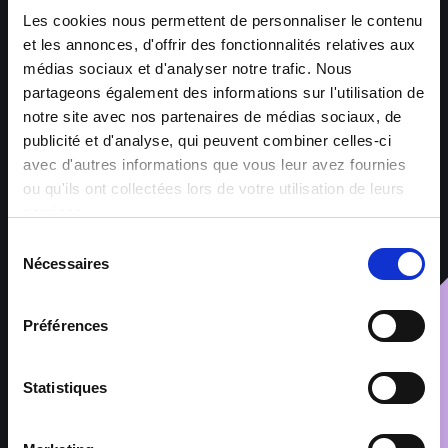
Les cookies nous permettent de personnaliser le contenu
et les annonces, d'offrir des fonctionnalités relatives aux
médias sociaux et d'analyser notre trafic. Nous
A SUA AGÊNCIA OU AGÊNCIAS
partageons également des informations sur l'utilisation de
MAIS PRÓXIMAS
notre site avec nos partenaires de médias sociaux, de
publicité et d'analyse, qui peuvent combiner celles-ci
avec d'autres informations que vous leur avez fournies
ou qu'ils ont collectées lors de votre utilisation de leurs
services.
J'ai lu et j'accepte la
politique de confidentialité
et
Sélection
le traitement de mes données personnelles pour
Nécessaires
du
les finalités précitées.*
consentement
Préférences
Enviar
Statistiques
A Sofitex é responsável pelo tratamento dos dados pessoais
que nos fornece para que possamos entrar em contacto