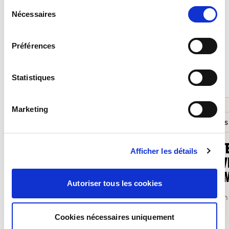
Sélection
Nécessaires
du
PARA LER TAMBÉM
consentement
Préférences
Todas as notícias
Statistiques
Marketing
Salons
SOFIT
Afficher les détails
MOOVI
LUXE
Autoriser tous les cookies
12 March
Cookies nécessaires uniquement
Sofitex