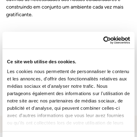
construindo em conjunto um ambiente cada vez mais
gratificante.
MYSOFITEX, A SUA AGÊNCIA DE
EMPREGO 24 HORAS POR DIA
Ce site web utilise des cookies.
Les cookies nous permettent de personnaliser le contenu
Descarregar a aplicação
et les annonces, d'offrir des fonctionnalités relatives aux
médias sociaux et d'analyser notre trafic. Nous
partageons également des informations sur l'utilisation de
notre site avec nos partenaires de médias sociaux, de
publicité et d'analyse, qui peuvent combiner celles-ci
avec d'autres informations que vous leur avez fournies
ou qu'ils ont collectées lors de votre utilisation de leurs
services.