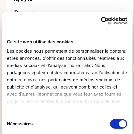
Luxembourg
De 15 à 19 euros par heure
Dans le cadre de missions en intérim auprès de nos
Ce site web utilise des cookies.
clients spécialisés dans le secteur de la con...
Les cookies nous permettent de personnaliser le contenu
Il y a 3 mois
et les annonces, d'offrir des fonctionnalités relatives aux
médias sociaux et d'analyser notre trafic. Nous
partageons également des informations sur l'utilisation de
notre site avec nos partenaires de médias sociaux, de
Interim
publicité et d'analyse, qui peuvent combiner celles-ci
avec d'autres informations que vous leur avez fournies
PEINTRE INTÉRIEUR H/F/X
ou qu'ils ont collectées lors de votre utilisation de leurs
services.
Luxembourg
Sélection
De 17 à 22 euros par heure
Nécessaires
du
consentement