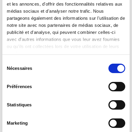
et les annonces, d'offrir des fonctionnalités relatives aux
De 60000 à 60000 euros par an
médias sociaux et d'analyser notre trafic. Nous
partageons également des informations sur l'utilisation de
notre site avec nos partenaires de médias sociaux, de
MISSION PRINCIPALE
publicité et d'analyse, qui peuvent combiner celles-ci
Sous la responsabilité du CFO ou du COO, vous
assurez la production, la fiabilit
avec d'autres informations que vous leur avez fournies
...
ou qu'ils ont collectées lors de votre utilisation de leurs
Il y a 5 jours
services.
Sélection
Nécessaires
du
consentement
MYSOFITEX, VOTRE AGENCE
Préférences
D’EMPLOI 24H/24
Statistiques
Télécharger l'application
Marketing