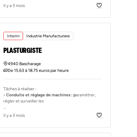
Il y a 3 mois
Interim
Industrie Manufacturiere
PLASTURGISTE
4940 Bascharage
De 15.63 à 18.75 euros par heure
Tâches à réaliser :
- Conduite et réglage de machines : p
aramétrer,
régler et surveiller les
...
Il y a 3 mois