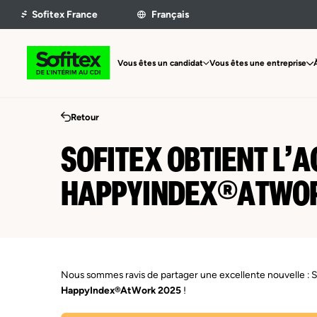
Vous êtes un candidat
Vous êtes une entreprise
Retour
SOFITEX OBTIENT L’
HAPPYINDEX®ATWORK
Nous sommes ravis de partager une excellente nouvelle : So
HappyIndex®AtWork 2025
!