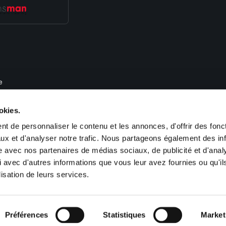
e
, de recrutement et de gestion des ressources humaines. Nous proposons des 
okies.
im, Obernai, Haguenau, Colmar, Guebwiller, Saint Louis, Cernay), en Lorraine
-France (Paris). Sofitex est également présent en Allemagne (Kehl, Saarbrücken
t de personnaliser le contenu et les annonces, d'offrir des fonct
ux et d'analyser notre trafic. Nous partageons également des in
site avec nos partenaires de médias sociaux, de publicité et d'anal
 avec d'autres informations que vous leur avez fournies ou qu'il
lisation de leurs services.
ookies
Plan du site
Préférences
Statistiques
Market