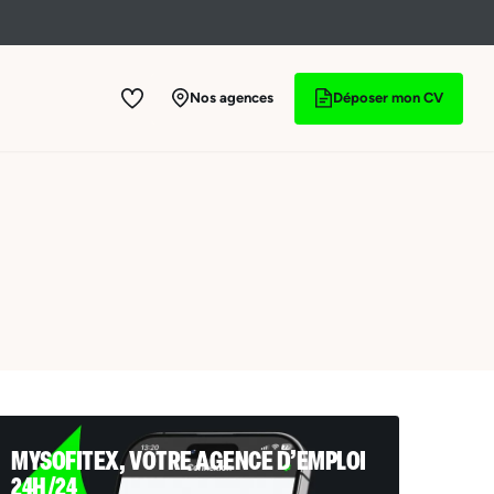
Nos agences
Déposer mon CV
MYSOFITEX, VOTRE AGENCE D’EMPLOI
24H/24