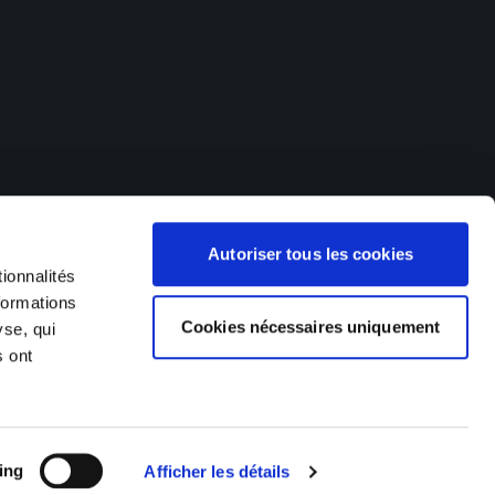
offres d'emploi dans de nombreux secteurs d'activités. Nos
Autoriser tous les cookies
 (Hagondange, Metz, Thionville), en Franche-Comté et dans le
), en Suisse (Delémont, Saigneléger) et au Luxembourg (Esch
ionnalités
formations
Cookies nécessaires uniquement
yse, qui
s ont
Made by Izhak
ing
Afficher les détails