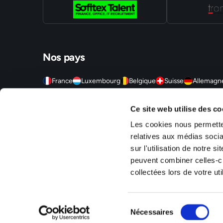
Nos pays
France
Luxembourg
Belgique
Suisse
Allemagn
Sofitex est un réseau d'agences d'intérim, travail temporaire
Ce site web utilise des co
agences sont situées en Alsace (Mulhouse, Strasbourg, Molshe
Territoire de Belfort (Montbéliard, Belfort, Delle), en Ile-de
Les cookies nous permetten
S/Alzette, Luxembourg Ville).
relatives aux médias socia
sur l'utilisation de notre 
peuvent combiner celles-ci
collectées lors de votre uti
Mentions légales
Politique de confidentialité
RSE
Gestion des c
Sélection
Nécessaires
du