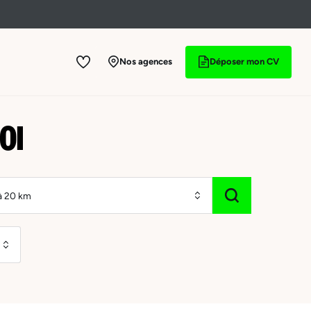
Nos agences
Déposer mon CV
OI