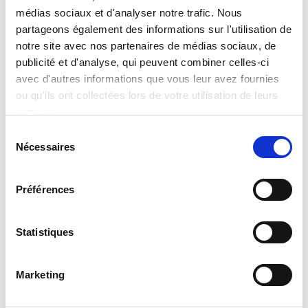
médias sociaux et d'analyser notre trafic. Nous
partageons également des informations sur l'utilisation de
Nous recherchons, pour l'un de nos clients, un
notre site avec nos partenaires de médias sociaux, de
nacelliste (H/F) pour la période du 24/08 au 04/09 i...
publicité et d'analyse, qui peuvent combiner celles-ci
Il y a 3 jours
avec d'autres informations que vous leur avez fournies
ou qu'ils ont collectées lors de votre utilisation de leurs
services.
MYSOFITEX, VOTRE AGENCE
Sélection
Nécessaires
du
D’EMPLOI 24H/24
consentement
Préférences
Télécharger l'application
Statistiques
Marketing
CDI